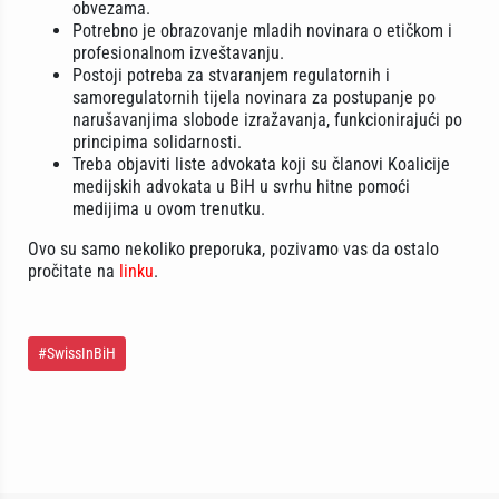
obvezama.
Potrebno je obrazovanje mladih novinara o etičkom i
profesionalnom izveštavanju.
Postoji potreba za stvaranjem regulatornih i
samoregulatornih tijela novinara za postupanje po
narušavanjima slobode izražavanja, funkcionirajući po
principima solidarnosti.
Treba objaviti liste advokata koji su članovi Koalicije
medijskih advokata u BiH u svrhu hitne pomoći
medijima u ovom trenutku.
Ovo su samo nekoliko preporuka, pozivamo vas da ostalo
pročitate na
linku
.
#SwissInBiH