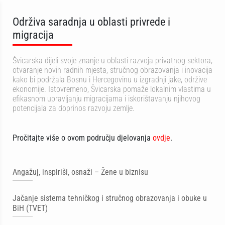
Održiva saradnja u oblasti privrede i
migracija
Švicarska dijeli svoje znanje u oblasti razvoja privatnog sektora,
otvaranje novih radnih mjesta, stručnog obrazovanja i inovacija
kako bi podržala Bosnu i Hercegovinu u izgradnji jake, održive
ekonomije. Istovremeno, Švicarska pomaže lokalnim vlastima u
efikasnom upravljanju migracijama i iskorištavanju njihovog
potencijala za doprinos razvoju zemlje.
Pročitajte više o ovom području djelovanja
ovdje
.
Angažuj, inspiriši, osnaži – Žene u biznisu
Jačanje sistema tehničkog i stručnog obrazovanja i obuke u
BiH (TVET)