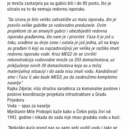
je mreža zastarjela pa su gubici bili i do 80 posto, što je
uticalo na to da nemaju redovnu isporuku.
“Sa izvora je bilo veliko zahvatište uz malu isporuku, što je
pravilo velike gubitke za vodovodno preduzeće. Ovim
projektom će se smanjiti gubici i obezbijediti redovna
isporuka građanima, što nam je i prioritet. Faza II je još u
toku, urađene su dvije zone i ostala je još jedna, ali na kraju
su građani ti koji su najzadovoljniji jer velika je razlika imati
redovnu isporuku vode. Kroz MEG2 će se izvršiti
rekonstrukcija vodovodne mreže za 355 domaćinstava, uz
priključenje novih 30 domaćinstava koja su u težoj
materijalnoj situaciji i do sada nisu imali vodu. Kandidovali
smo i Fazu V, ako bude MEG3, pa da zaokružimo kompletno
naselje”
.
Rajka Zdjelar, viša stručna saradnica za komunalne poslove i
poslove koordinacije projekata infrastrukture u Gradu
Prijedoru
Voda – spas za naselje
Mještanin Mile Prokopić kaže kako u Čirkin polju živi od
1992. godine i nikada do sada nije imao gradsku vodu u kući.
“Nekoliko kuća pored nas su sami sebi vodili vodu i tako se