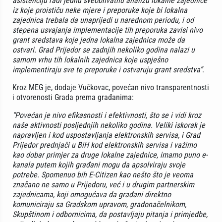
asistenciju radi jednu sveobhvatnu analizu lokalne zajednice
iz koje proističu neke mjere i preporuke koje bi lokalna
zajednica trebala da unaprijedi u narednom periodu, i od
stepena usvajanja implementacije tih preporuka zavisi nivo
grant sredstava koje jedna lokalna zajednica može da
ostvari. Grad Prijedor se zadnjih nekoliko godina nalazi u
samom vrhu tih lokalnih zajednica koje uspješno
implementiraju sve te preporuke i ostvaruju grant sredstva”
.
Kroz MEG je, dodaje Vučkovac, povećan nivo transparentnosti
i otvorenosti Grada prema građanima:
“Povećan je nivo efikasnosti i efektivnosti, što se i vidi kroz
naše aktivnosti posljednjih nekoliko godina. Veliki iskorak je
napravljen i kod uspostavljanja elektronskih servisa, i Grad
Prijedor prednjači u BiH kod elektronskih servisa i važimo
kao dobar primjer za druge lokalne zajednice, imamo puno e-
kanala putem kojih građani mogu da apsolviraju svoje
potrebe. Spomenuo bih E-Citizen kao nešto što je veoma
značano ne samo u Prijedoru, već i u drugim partnerskim
zajednicama, koji omogućava da građani direktno
komuniciraju sa Gradskom upravom, gradonačelnikom,
Skupštinom i odbornicima, da postavljaju pitanja i primjedbe,