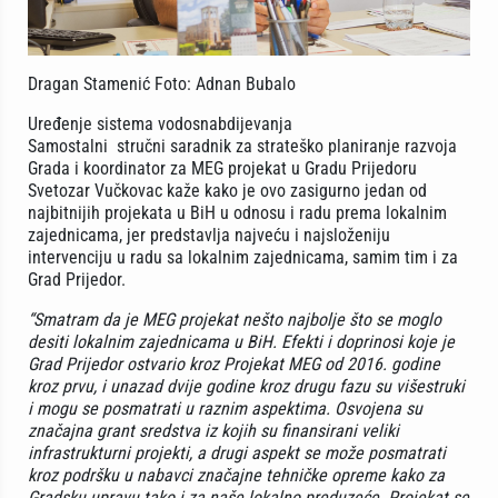
Dragan Stamenić Foto: Adnan Bubalo
Uređenje sistema vodosnabdijevanja
Samostalni stručni saradnik za strateško planiranje razvoja
Grada i koordinator za MEG projekat u Gradu Prijedoru
Svetozar Vučkovac kaže kako je ovo zasigurno jedan od
najbitnijih projekata u BiH u odnosu i radu prema lokalnim
zajednicama, jer predstavlja najveću i najsloženiju
intervenciju u radu sa lokalnim zajednicama, samim tim i za
Grad Prijedor.
“Smatram da je MEG projekat nešto najbolje što se moglo
desiti lokalnim zajednicama u BiH. Efekti i doprinosi koje je
Grad Prijedor ostvario kroz Projekat MEG od 2016. godine
kroz prvu, i unazad dvije godine kroz drugu fazu su višestruki
i mogu se posmatrati u raznim aspektima. Osvojena su
značajna grant sredstva iz kojih su finansirani veliki
infrastrukturni projekti, a drugi aspekt se može posmatrati
kroz podršku u nabavci značajne tehničke opreme kako za
Gradsku upravu tako i za naše lokalno preduzeće. Projekat se