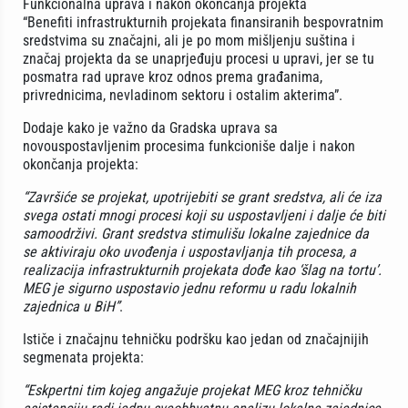
Funkcionalna uprava i nakon okončanja projekta
“Benefiti infrastrukturnih projekata finansiranih bespovratnim
sredstvima su značajni, ali je po mom mišljenju suština i
značaj projekta da se unaprjeđuju procesi u upravi, jer se tu
posmatra rad uprave kroz odnos prema građanima,
privrednicima, nevladinom sektoru i ostalim akterima”.
Dodaje kako je važno da Gradska uprava sa
novouspostavljenim procesima funkcioniše dalje i nakon
okončanja projekta:
“Završiće se projekat, upotrijebiti se grant sredstva, ali će iza
svega ostati mnogi procesi koji su uspostavljeni i dalje će biti
samoodrživi. Grant sredstva stimulišu lokalne zajednice da
se aktiviraju oko uvođenja i uspostavljanja tih procesa, a
realizacija infrastrukturnih projekata dođe kao ‘šlag na tortu’.
MEG je sigurno uspostavio jednu reformu u radu lokalnih
zajednica u BiH”
.
Ističe i značajnu tehničku podršku kao jedan od značajnijih
segmenata projekta:
“Eskpertni tim kojeg angažuje projekat MEG kroz tehničku