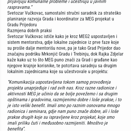
prijavljuju komunalne probleme i učestvuju u javnim
raspravama.”
Svetozar Vučkovac, samostalni stručni saradnik za strateško
planiranje razvoja Grada i koordinator za MEG projekat u
Gradu Prijedoru
Razmjena dobrih praksi
Svetozar Vučkovac ističe kako je kroz MEG2 uspostavljen i
sistem mentorstva, gdje lokalne zajednice iz prve faze koje
su prošle dalje mentorišu nove, pa je tako Grad Prijedor dao
značajnu podršku Mrkonjić Gradu i Trebinju, dok Rajka Zdjelar
kaže kako uz to što MEG puno znači za Grad i građane kao
njegove krajnje korisnike, te potcrtava saradnju sa drugim
lokalnim zajednicama koje su učestvovale u projektu:
“Komunikacija uspostavljena tokom samog provođenja
projekta unaprjeđuje i rad svih nas. Kroz razne radionice i
aktivnosti MEG je učinio da se bolje povežemo i sa drugim
opštinama i gradovima, razmijenimo dobre i loše prakse, i to
je isto veliki benefit. Imali smo po raznim osnovama mnogo
radionica i seminara, gdje nam puno znače dobre, ali i loše
prakse drugih koje su ispravljene kroz projekat, koje smo
imali priliku čuti i međusobno razmijeniti. Mnoštvo je
benefita”.