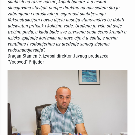
snalazili na razne načine, kopali bunare, a u nekim
slučajevima stavljali pumpe direktno na naš sistem što je
zabranjeno i narušavalo je sigurnost snabdjevanja.
Rekonstrukcijom i ovog dijela naselja stanovništvo će dobiti
adekvatan pritisak i količine vode. Urađeno je više od dvije
trećine posla, a kada bude sve završeno onda ćemo krenuti u
fizičko spajanje korisnika na nove cijevi u šahtu, s novim
ventilima i vodomjerima uz uređenje samog sistema
vodosnabdjevanja”
.
Dragan Stamenić, izvršni direktor Javnog preduzeća
“Vodovod” Prijedor