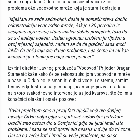
su im se građani Čirkin polja najčešće obraćali zbog
problema oko vodovodne mreže koja je stara i dotrajala:
“Mještani su sada zadovoljni, dosta je domaćinstava dobilo
rekonstrukciju vodovodne mreže, čak je i 30 porodica iz
socijalno ugroženog stanovništva dobilo priključak, tako da
se svi nadaju boljem. Jedan ogroman problem je riješen u
ovoj mjesnoj zajednici, nadam se da će građani sada moći
lakše da rješavaju sve druge probleme, i da ćemo im mi kao
kancelarija u tome još bolje moći pomoći.”
Izvršni direktor Javnog preduzeća “Vodovod” Prijedor Dragan
Stamenić kaže kako će se rekonstrukcijom vodovodne mreže
u naselju Čirkin polje smanjiti gubici vode u sistemu, samim
tim uštedjeti struja na pumpanju, uz manje poziva građana
na skoro svakodnevne intervencije usljed kvarova, što će im u
konačnici olakšati ostale poslove:
“Ovim projektom smo u prvoj fazi riješili veći dio donjeg
naselja Čirkin polja gdje su ljudi već zadovoljni pritiskom.
Uradili smo potom dio u Gomjenici gdje su ljudi imali iste
probleme, i sada se radi gornji dio naselja u dvije do tri zone.
Oni su na većoj koti i imali su veće probleme, pa su se