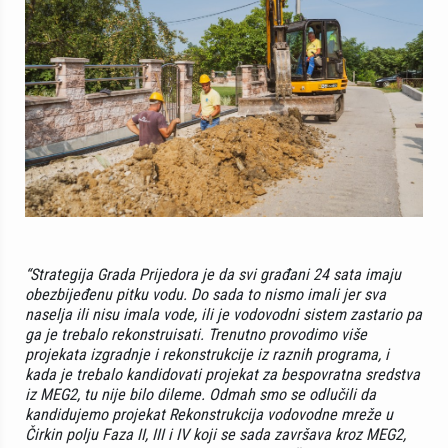
“Strategija Grada Prijedora je da svi građani 24 sata imaju
obezbijeđenu pitku vodu. Do sada to nismo imali jer sva
naselja ili nisu imala vode, ili je vodovodni sistem zastario pa
ga je trebalo rekonstruisati. Trenutno provodimo više
projekata izgradnje i rekonstrukcije iz raznih programa, i
kada je trebalo kandidovati projekat za bespovratna sredstva
iz MEG2, tu nije bilo dileme. Odmah smo se odlučili da
kandidujemo projekat Rekonstrukcija vodovodne mreže u
Čirkin polju Faza II, III i IV koji se sada završava kroz MEG2,