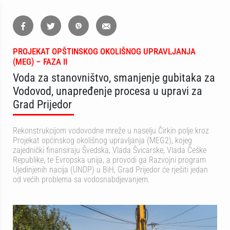
PROJEKAT OPŠTINSKOG OKOLIŠNOG UPRAVLJANJA
(MEG) – FAZA II
Voda za stanovništvo, smanjenje gubitaka za
Vodovod, unapređenje procesa u upravi za
Grad Prijedor
Rekonstrukcijom vodovodne mreže u naselju Čirkin polje kroz
Projekat općinskog okolišnog upravljanja (MEG2), kojeg
zajednički finansiraju Švedska, Vlada Švicarske, Vlada Češke
Republike, te Evropska unija, a provodi ga Razvojni program
Ujedinjenih nacija (UNDP) u BiH, Grad Prijedor će rješiti jedan
od većih problema sa vodosnabdjevanjem.