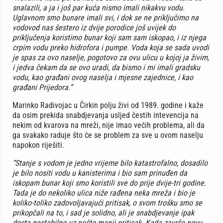
snalazili, a ja i još par kuća nismo imali nikakvu vodu.
Uglavnom smo bunare imali svi, i dok se ne priključimo na
vodovod nas šestero iz dvije porodice još uvijek do
priključenja koristimo bunar koji sam sam iskopao, i iz njega
crpim vodu preko hidrofora i pumpe. Voda koja se sada uvodi
je spas za ovo naselje, pogotovo za ovu ulicu u kojoj ja živim,
i jedva čekam da se ovo uradi, da bismo i mi imali gradsku
vodu, kao građani ovog naselja i mjesne zajednice, i kao
građani Prijedora.”
Marinko Radivojac u Čirkin polju živi od 1989. godine i kaže
da osim prekida snabdjevanja usljed čestih intevencija na
nekim od kvarova na mreži, nije imao većih problema, ali da
ga svakako raduje što će se problem za sve u ovom naselju
napokon riješiti.
“Stanje s vodom je jedno vrijeme bilo katastrofalno, dosadilo
je bilo nositi vodu u kanisterima i bio sam prinuđen da
iskopam bunar koji smo koristili sve do prije dvije-tri godine.
Tada je do nekoliko ulica niže rađena neka mreža i bio je
koliko-toliko zadovoljavajući pritisak, o svom trošku smo se
prikopčali na to, i sad je solidno, ali je snabdjevanje ipak
dosta nestabilno uz nešto manji pritisak. Kada završe novu