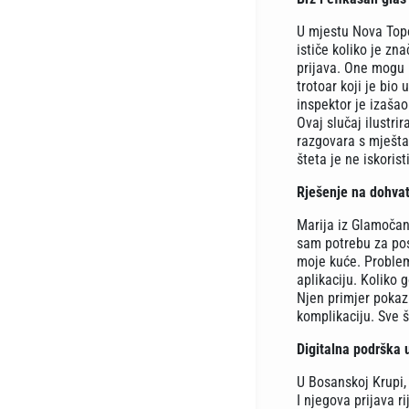
U mjestu Nova Topo
ističe koliko je zn
prijava. One mogu b
trotoar koji je bio
inspektor je izašao
Ovaj slučaj ilustri
razgovara s mještan
šteta je ne iskoristi
Rješenje na dohvat
Marija iz Glamočana
sam potrebu za pos
moje kuće. Problem
aplikaciju. Koliko 
Njen primjer pokazu
komplikaciju. Sve š
Digitalna podrška 
U Bosanskoj Krupi, 
I njegova prijava r