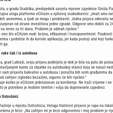
la, u gradu Gradiška, predsjednik savjeta mjesne zajednice Siniša P
ačajna uloga platforme eCitizen u njihovoj svakodnevici: „Imali smo ne
iti anonimne, a ljudi se mogu i predstaviti. Jedna prijava odnosila s
 uzurpiran od strane investitora jedne zgrade. Odgovor smo dobili za 24
 na teren za tri dana. Problem je odmah riješen.“
ra ono što eCitizen nudi: brzinu, efikasnost i transparentnost. Paukovi
ima i podstiče ih da koriste aplikaciju, jer kada postoji alat koji funk
ti ga.
 ruke čak i iz autobusa
, grad Laktaši, svoju prijavu podnijela je dok je bila na putu do posla:
tavljanjem kante za otpatke na autobuskoj stanici koja se nalazi ne
 sam prijavila bukvalno u autobusu i poručila bih svim građanima da 
god zahtjev izgledao bezazlen, sigurno će biti riješen.“
je koliko je eCitizen jednostavan za korištenje. Ne traži vrijeme i ne 
to je potrebno je mobilni telefon i volja da doprinesete zajednici.
u Ostrožnici
tačnije u mjestu Ostrožnica, Velaga Halilović prijavio je rupu na loka
iješena je brzo: „Na zahtjev mi je brzo odgovoreno i moj problem je rij