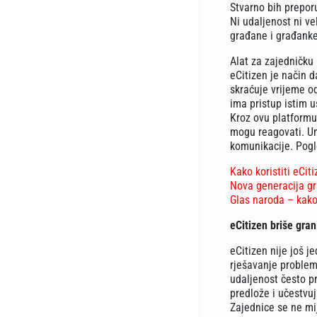
Stvarno bih preporu
Ni udaljenost ni ve
građane i građanke 
Alat za zajedničku
eCitizen je način d
skraćuje vrijeme o
ima pristup istim u
Kroz ovu platformu
mogu reagovati. Umj
komunikacije. Pog
Kako koristiti eCit
Nova generacija gr
Glas naroda – kako 
eCitizen briše gran
eCitizen nije još 
rješavanje problema
udaljenost često p
predlože i učestvuj
Zajednice se ne mi