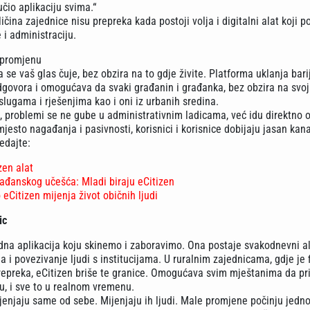
čio aplikaciju svima.“
ličina zajednice nisu prepreka kada postoji volja i digitalni alat koji 
i administraciju.
 promjenu
a se vaš glas čuje, bez obzira na to gdje živite. Platforma uklanja bari
dgovora i omogućava da svaki građanin i građanka, bez obzira na svoju
slugama i rješenjima kao i oni iz urbanih sredina.
, problemi se ne gube u administrativnim ladicama, već idu direktno 
esto nagađanja i pasivnosti, korisnici i korisnice dobijaju jasan kana
ledajte:
izen alat
ađanskog učešća: Mladi biraju eCitizen
eCitizen mijenja život običnih ljudi
ic
jedna aplikacija koju skinemo i zaboravimo. Ona postaje svakodnevni a
 i povezivanje ljudi s institucijama. U ruralnim zajednicama, gdje je f
repreka, eCitizen briše te granice. Omogućava svim mještanima da pri
u, i sve to u realnom vremenu.
jenjaju same od sebe. Mijenjaju ih ljudi. Male promjene počinju jed