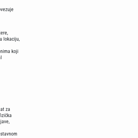
povezuje
jere,
 lokaciju,
onima koji
l
lat za
izička
jave,
nostavnom