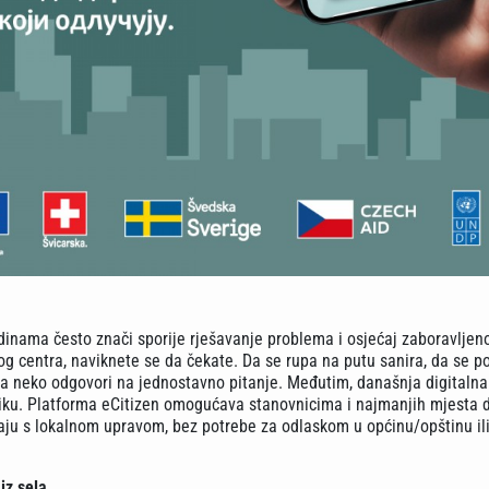
dinama često znači sporije rješavanje problema i osjećaj zaboravljen
og centra, naviknete se da čekate. Da se rupa na putu sanira, da se p
da neko odgovori na jednostavno pitanje. Međutim, današnja digitalna
iku. Platforma eCitizen omogućava stanovnicima i najmanjih mjesta d
aju s lokalnom upravom, bez potrebe za odlaskom u općinu/opštinu il
iz sela