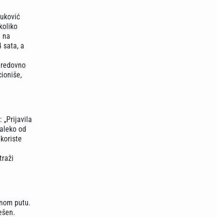
auković
koliko
e na
 sata, a
ć redovno
cioniše,
 „Prijavila
daleko od
koriste
traži
lnom putu.
ešen.