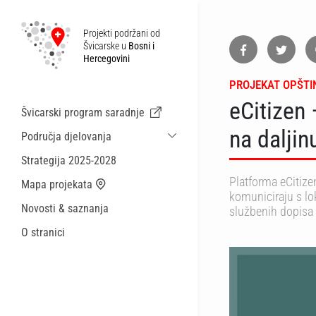
Projekti podržani od
Švicarske u
Bosni i
Hercegovini
PROJEKAT OPŠTIN
eCitizen 
Švicarski program saradnje
na daljin
Područja djelovanja
Održiva ekonomska saradnja i migracije
Strategija 2025-2028
Zdravstvo
Platforma eCitize
Mapa projekata
komuniciraju s l
Lokalna uprava i općinske usluge
Novosti & saznanja
službenih dopisa
Male akcije
O stranici