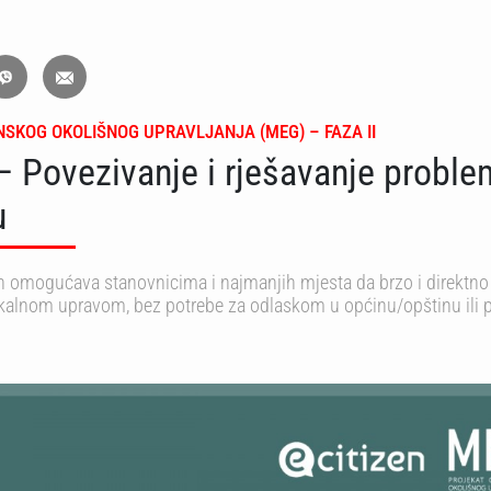
SKOG OKOLIŠNOG UPRAVLJANJA (MEG) – FAZA II
– Povezivanje i rješavanje probl
u
n omogućava stanovnicima i najmanjih mjesta da brzo i direktno
okalnom upravom, bez potrebe za odlaskom u općinu/opštinu ili 