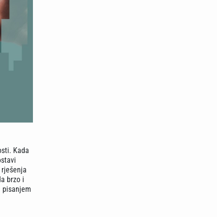
osti. Kada
ostavi
 rješenja
a brzo i
i pisanjem