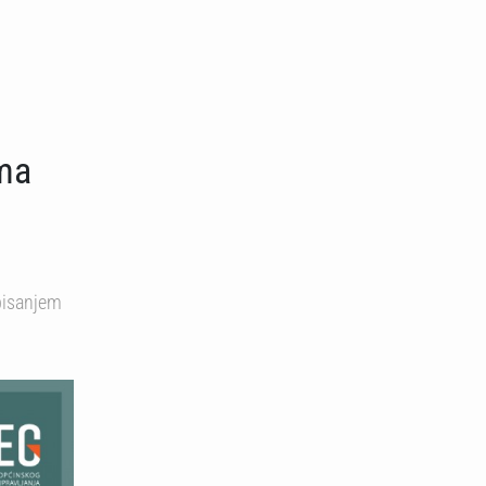
ema
pisanjem