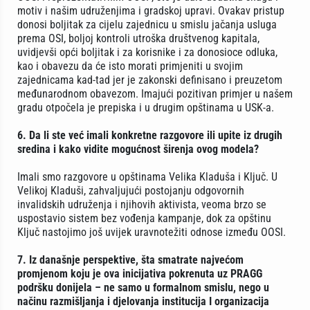
motiv i našim udruženjima i gradskoj upravi. Ovakav pristup
donosi boljitak za cijelu zajednicu u smislu jačanja usluga
prema OSI, boljoj kontroli utroška društvenog kapitala,
uvidjevši opći boljitak i za korisnike i za donosioce odluka,
kao i obavezu da će isto morati primjeniti u svojim
zajednicama kad-tad jer je zakonski definisano i preuzetom
međunarodnom obavezom. Imajući pozitivan primjer u našem
gradu otpočela je prepiska i u drugim opštinama u USK-a.
6. Da li ste već imali konkretne razgovore ili upite iz drugih
sredina i kako vidite mogućnost širenja ovog modela?
Imali smo razgovore u opštinama Velika Kladuša i Ključ. U
Velikoj Kladuši, zahvaljujući postojanju odgovornih
invalidskih udruženja i njihovih aktivista, veoma brzo se
uspostavio sistem bez vođenja kampanje, dok za opštinu
Ključ nastojimo još uvijek uravnotežiti odnose između OOSI.
7. Iz današnje perspektive, šta smatrate najvećom
promjenom koju je ova inicijativa pokrenuta uz PRAGG
podršku donijela – ne samo u formalnom smislu, nego u
načinu razmišljanja i djelovanja institucija I organizacija