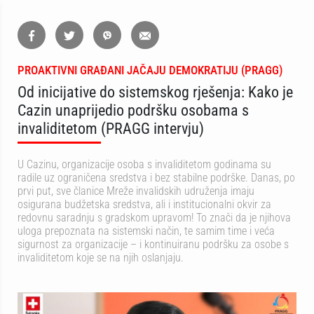
PROAKTIVNI GRAĐANI JAČAJU DEMOKRATIJU (PRAGG)
Od inicijative do sistemskog rješenja: Kako je
Cazin unaprijedio podršku osobama s
invaliditetom (PRAGG intervju)
U Cazinu, organizacije osoba s invaliditetom godinama su
radile uz ograničena sredstva i bez stabilne podrške. Danas, po
prvi put, sve članice Mreže invalidskih udruženja imaju
osigurana budžetska sredstva, ali i institucionalni okvir za
redovnu saradnju s gradskom upravom! To znači da je njihova
uloga prepoznata na sistemski način, te samim time i veća
sigurnost za organizacije – i kontinuiranu podršku za osobe s
invaliditetom koje se na njih oslanjaju.