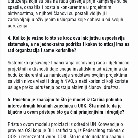
Udruženja koja su bila na rubu gašenja prije kampanje su se
spasila, osnažila i postala konkurentna u projektnim
aktivnostima, a njihovi članovi su postali vidljiviji i
zadovoljniji u oživljenim uslugama koje dobivaju od svojih
udruženja.
4. Koliko je važno to što se kroz ovu inicijativu uspostavlja
sistemska, a ne jednokratna podrška i kakav to uticaj ima na
rad organizacija i same korisnike?
Sistemsko rješavanje financiranja osnovnog rada i djelimično
projektnih aktivnosti daje snagu invalidskim udruženjima da
budu konkurentni za namicanje sredstava svojim projektima
sa viših nivoa vlasti i drugih NVO, a naši korisnici koji koriste
usluge preko udruženja postaju aktivniji članovi društva.
5. Posebno je značajno to što je model iz Cazina pobudio
interes drugih lokalnih zajednica u USK. Šta mislite da je
ključno u ovom pristupu što ga čini primjenjivim i drugdje?
Pristup ovom modelu proizlazi iz odredbi UN Konvencije o
pravima OSI koju je BiH ratificirala, iz Federalnog zakona o
OOSI i reprezentativnim OOSI , što je dalo dodatnu snagu i