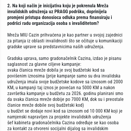
2. Na koji način je inicijativa koju je pokrenula Mreža
invalidskih udruženja uz PRAGG podršku, doprinijela
promjeni pristupa donosioca odluka prema finansiraju i
podršci radu organizacija osoba s invaliditetom?
Mreža MIU Cazin prihvaćena je kao partner u svojoj zajednici
za pitanja iz oblasti invalidnosti što se očituje u komunikaciji
gradske uprave sa predstavnicima naših udruženja.
Gradska uprava, samo gradonačelnik Cazina, izdao je pisanu
saglasnost za glavne ciljeve kampanje:
svaka članica mreže dobila je svoj budžetski kod sa
povišenim iznosima (prije kampanje samo su dva invalidska
udruženja imala svoje budžetske kodove sa iznosom od 2000
KM, u kampanji taj iznos je povećan na 5000 KM a nakon
završetka kampanje u budžetu za 2026. godinu planirani smo
da svaka članica mreže dobije po 7000 KM, dok su i preostale
članice mreže dobile svoj budžetski kod)
u budžet se dodaje novi kod sa iznosom od 10 000 KM koji je
namjenski napravljen za projekte invalidskih udruženja
šef kabineta gradonačelnika Cazina određuje se kao osoba
za kontakt za otvoreni socijalni dijalog sa invalidskim