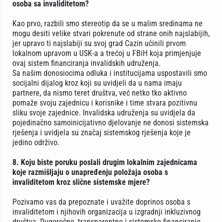
osoba sa invaliditetom?
Kao prvo, razbili smo stereotip da se u malim sredinama ne
mogu desiti velike stvari pokrenute od strane onih najslabijih,
jer upravo ti najslabiji su svoj grad Cazin učinili prvom
lokalnom upravom u USK-a a trećoj u FBiH koja primjenjuje
ovaj sistem financiranja invalidskih udruženja.
Sa našim donosiocima odluka i institucijama uspostavili smo
socijalni dijalog kroz koji su uvidjeli da u nama imaju
partnere, da nismo teret društva, već netko tko aktivno
pomaže svoju zajednicu i korisnike i time stvara pozitivnu
sliku svoje zajednice. Invalidska udruženja su uvidjela da
pojedinačno samoinicijativno djelovanje ne donosi sistemska
rješenja i uvidjela su značaj sistemskog rješenja koje je
jedino održivo.
8. Koju biste poruku poslali drugim lokalnim zajednicama
koje razmišljaju o unapređenju položaja osoba s
invaliditetom kroz slične sistemske mjere?
Pozivamo vas da prepoznate i uvažite doprinos osoba s
invaliditetom i njihovih organizacija u izgradnji inkluzivnog
društva. Dugoročno, transparentno i sistemsko finansiranje