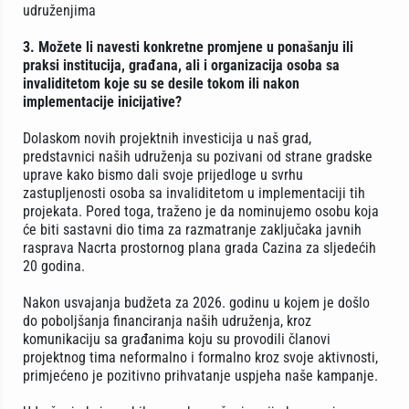
udruženjima
3. Možete li navesti konkretne promjene u ponašanju ili
praksi institucija, građana, ali i organizacija osoba sa
invaliditetom koje su se desile tokom ili nakon
implementacije inicijative?
Dolaskom novih projektnih investicija u naš grad,
predstavnici naših udruženja su pozivani od strane gradske
uprave kako bismo dali svoje prijedloge u svrhu
zastupljenosti osoba sa invaliditetom u implementaciji tih
projekata. Pored toga, traženo je da nominujemo osobu koja
će biti sastavni dio tima za razmatranje zaključaka javnih
rasprava Nacrta prostornog plana grada Cazina za sljedećih
20 godina.
Nakon usvajanja budžeta za 2026. godinu u kojem je došlo
do poboljšanja financiranja naših udruženja, kroz
komunikaciju sa građanima koju su provodili članovi
projektnog tima neformalno i formalno kroz svoje aktivnosti,
primjećeno je pozitivno prihvatanje uspjeha naše kampanje.