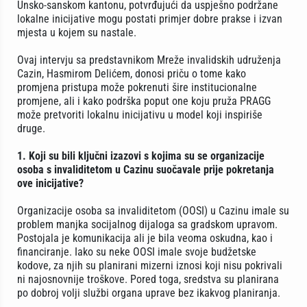
Unsko-sanskom kantonu, potvrđujući da uspješno podržane
lokalne inicijative mogu postati primjer dobre prakse i izvan
mjesta u kojem su nastale.
Ovaj intervju sa predstavnikom Mreže invalidskih udruženja
Cazin, Hasmirom Delićem, donosi priču o tome kako
promjena pristupa može pokrenuti šire institucionalne
promjene, ali i kako podrška poput one koju pruža PRAGG
može pretvoriti lokalnu inicijativu u model koji inspiriše
druge.
1. Koji su bili ključni izazovi s kojima su se organizacije
osoba s invaliditetom u Cazinu suočavale prije pokretanja
ove inicijative?
Organizacije osoba sa invaliditetom (OOSI) u Cazinu imale su
problem manjka socijalnog dijaloga sa gradskom upravom.
Postojala je komunikacija ali je bila veoma oskudna, kao i
financiranje. Iako su neke OOSI imale svoje budžetske
kodove, za njih su planirani mizerni iznosi koji nisu pokrivali
ni najosnovnije troškove. Pored toga, sredstva su planirana
po dobroj volji službi organa uprave bez ikakvog planiranja.