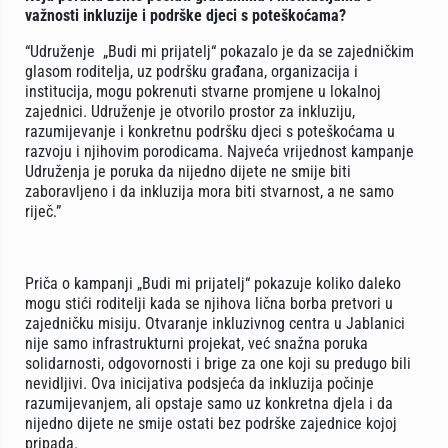
važnosti inkluzije i podrške djeci s poteškoćama?
“Udruženje „Budi mi prijatelj“ pokazalo je da se zajedničkim
glasom roditelja, uz podršku građana, organizacija i
institucija, mogu pokrenuti stvarne promjene u lokalnoj
zajednici. Udruženje je otvorilo prostor za inkluziju,
razumijevanje i konkretnu podršku djeci s poteškoćama u
razvoju i njihovim porodicama. Najveća vrijednost kampanje
Udruženja je poruka da nijedno dijete ne smije biti
zaboravljeno i da inkluzija mora biti stvarnost, a ne samo
riječ.”
Priča o kampanji „Budi mi prijatelj“ pokazuje koliko daleko
mogu stići roditelji kada se njihova lična borba pretvori u
zajedničku misiju. Otvaranje inkluzivnog centra u Jablanici
nije samo infrastrukturni projekat, već snažna poruka
solidarnosti, odgovornosti i brige za one koji su predugo bili
nevidljivi. Ova inicijativa podsjeća da inkluzija počinje
razumijevanjem, ali opstaje samo uz konkretna djela i da
nijedno dijete ne smije ostati bez podrške zajednice kojoj
pripada.