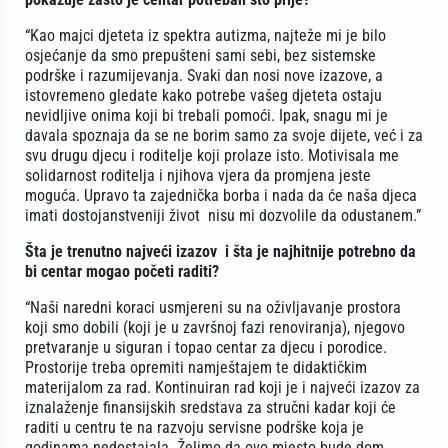
“Kao majci djeteta iz spektra autizma, najteže mi je bilo
osjećanje da smo prepušteni sami sebi, bez sistemske
podrške i razumijevanja. Svaki dan nosi nove izazove, a
istovremeno gledate kako potrebe vašeg djeteta ostaju
nevidljive onima koji bi trebali pomoći. Ipak, snagu mi je
davala spoznaja da se ne borim samo za svoje dijete, već i za
svu drugu djecu i roditelje koji prolaze isto. Motivisala me
solidarnost roditelja i njihova vjera da promjena jeste
moguća. Upravo ta zajednička borba i nada da će naša djeca
imati dostojanstveniji život nisu mi dozvolile da odustanem.”
Šta je trenutno najveći izazov i šta je najhitnije potrebno da
bi centar mogao početi raditi?
“Naši naredni koraci usmjereni su na oživljavanje prostora
koji smo dobili (koji je u završnoj fazi renoviranja), njegovo
pretvaranje u siguran i topao centar za djecu i porodice.
Prostorije treba opremiti namještajem te didaktičkim
materijalom za rad. Kontinuiran rad koji je i najveći izazov za
iznalaženje finansijskih sredstava za stručni kadar koji će
raditi u centru te na razvoju servisne podrške koja je
godinama nedostajala. Želimo da ovo mjesto bude dom