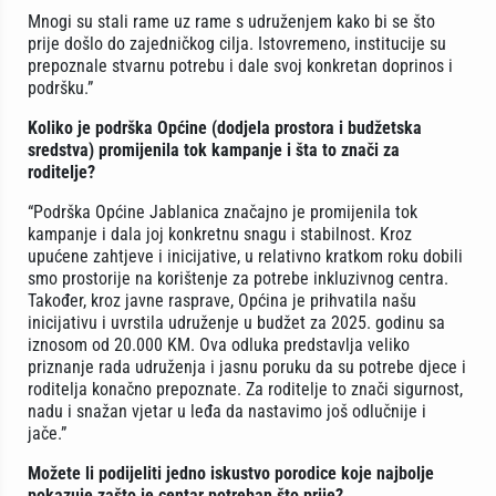
Mnogi su stali rame uz rame s udruženjem kako bi se što
prije došlo do zajedničkog cilja. Istovremeno, institucije su
prepoznale stvarnu potrebu i dale svoj konkretan doprinos i
podršku.”
Koliko je podrška Općine (dodjela prostora i budžetska
sredstva) promijenila tok kampanje i šta to znači za
roditelje?
“Podrška Općine Jablanica značajno je promijenila tok
kampanje i dala joj konkretnu snagu i stabilnost. Kroz
upućene zahtjeve i inicijative, u relativno kratkom roku dobili
smo prostorije na korištenje za potrebe inkluzivnog centra.
Također, kroz javne rasprave, Općina je prihvatila našu
inicijativu i uvrstila udruženje u budžet za 2025. godinu sa
iznosom od 20.000 KM. Ova odluka predstavlja veliko
priznanje rada udruženja i jasnu poruku da su potrebe djece i
roditelja konačno prepoznate. Za roditelje to znači sigurnost,
nadu i snažan vjetar u leđa da nastavimo još odlučnije i
jače.”
Možete li podijeliti jedno iskustvo porodice koje najbolje
pokazuje zašto je centar potreban što prije?