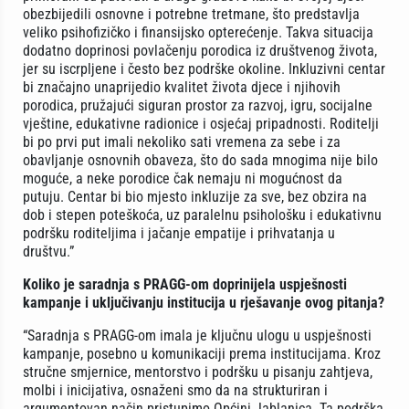
obezbijedili osnovne i potrebne tretmane, što predstavlja
veliko psihofizičko i finansijsko opterećenje. Takva situacija
dodatno doprinosi povlačenju porodica iz društvenog života,
jer su iscrpljene i često bez podrške okoline. Inkluzivni centar
bi značajno unaprijedio kvalitet života djece i njihovih
porodica, pružajući siguran prostor za razvoj, igru, socijalne
vještine, edukativne radionice i osjećaj pripadnosti. Roditelji
bi po prvi put imali nekoliko sati vremena za sebe i za
obavljanje osnovnih obaveza, što do sada mnogima nije bilo
moguće, a neke porodice čak nemaju ni mogućnost da
putuju. Centar bi bio mjesto inkluzije za sve, bez obzira na
dob i stepen poteškoća, uz paralelnu psihološku i edukativnu
podršku roditeljima i jačanje empatije i prihvatanja u
društvu.”
Koliko je saradnja s PRAGG-om doprinijela uspješnosti
kampanje i uključivanju institucija u rješavanje ovog pitanja?
“Saradnja s PRAGG-om imala je ključnu ulogu u uspješnosti
kampanje, posebno u komunikaciji prema institucijama. Kroz
stručne smjernice, mentorstvo i podršku u pisanju zahtjeva,
molbi i inicijativa, osnaženi smo da na strukturiran i
argumentovan način pristupimo Općini Jablanica. Ta podrška