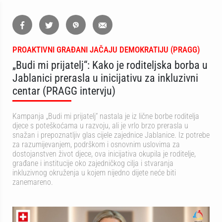
PROAKTIVNI GRAĐANI JAČAJU DEMOKRATIJU (PRAGG)
„Budi mi prijatelj“: Kako je roditeljska borba u
Jablanici prerasla u inicijativu za inkluzivni
centar (PRAGG intervju)
Kampanja „Budi mi prijatelj“ nastala je iz lične borbe roditelja
djece s poteškoćama u razvoju, ali je vrlo brzo prerasla u
snažan i prepoznatljiv glas cijele zajednice Jablanice. Iz potrebe
za razumijevanjem, podrškom i osnovnim uslovima za
dostojanstven život djece, ova inicijativa okupila je roditelje,
građane i institucije oko zajedničkog cilja i stvaranja
inkluzivnog okruženja u kojem nijedno dijete neće biti
zanemareno.