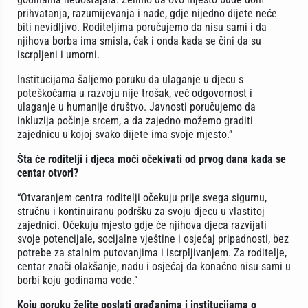
prihvatanja, razumijevanja i nade, gdje nijedno dijete neće
biti nevidljivo. Roditeljima poručujemo da nisu sami i da
njihova borba ima smisla, čak i onda kada se čini da su
iscrpljeni i umorni.
Institucijama šaljemo poruku da ulaganje u djecu s
poteškoćama u razvoju nije trošak, već odgovornost i
ulaganje u humanije društvo. Javnosti poručujemo da
inkluzija počinje srcem, a da zajedno možemo graditi
zajednicu u kojoj svako dijete ima svoje mjesto.”
Šta će roditelji i djeca moći očekivati od prvog dana kada se
centar otvori?
“Otvaranjem centra roditelji očekuju prije svega sigurnu,
stručnu i kontinuiranu podršku za svoju djecu u vlastitoj
zajednici. Očekuju mjesto gdje će njihova djeca razvijati
svoje potencijale, socijalne vještine i osjećaj pripadnosti, bez
potrebe za stalnim putovanjima i iscrpljivanjem. Za roditelje,
centar znači olakšanje, nadu i osjećaj da konačno nisu sami u
borbi koju godinama vode.”
Koju poruku želite poslati građanima i institucijama o