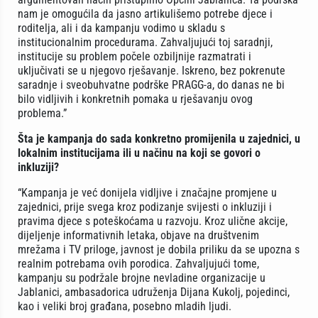
nam je omogućila da jasno artikulišemo potrebe djece i
roditelja, ali i da kampanju vodimo u skladu s
institucionalnim procedurama. Zahvaljujući toj saradnji,
institucije su problem počele ozbiljnije razmatrati i
uključivati se u njegovo rješavanje. Iskreno, bez pokrenute
saradnje i sveobuhvatne podrške PRAGG-a, do danas ne bi
bilo vidljivih i konkretnih pomaka u rješavanju ovog
problema.”
Šta je kampanja do sada konkretno promijenila u zajednici, u
lokalnim institucijama ili u načinu na koji se govori o
inkluziji?
“Kampanja je već donijela vidljive i značajne promjene u
zajednici, prije svega kroz podizanje svijesti o inkluziji i
pravima djece s poteškoćama u razvoju. Kroz ulične akcije,
dijeljenje informativnih letaka, objave na društvenim
mrežama i TV priloge, javnost je dobila priliku da se upozna s
realnim potrebama ovih porodica. Zahvaljujući tome,
kampanju su podržale brojne nevladine organizacije u
Jablanici, ambasadorica udruženja Dijana Kukolj, pojedinci,
kao i veliki broj građana, posebno mladih ljudi.