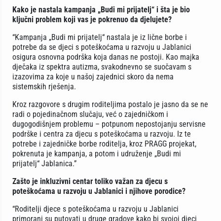
Kako je nastala kampanja „Budi mi prijatelj“ i šta je bio
ključni problem koji vas je pokrenuo da djelujete?
“Kampanja „Budi mi prijatelj“ nastala je iz lične borbe i
potrebe da se djeci s poteškoćama u razvoju u Jablanici
osigura osnovna podrška koja danas ne postoji. Kao majka
dječaka iz spektra autizma, svakodnevno se suočavam s
izazovima za koje u našoj zajednici skoro da nema
sistemskih rješenja.
Kroz razgovore s drugim roditeljima postalo je jasno da se ne
radi o pojedinačnom slučaju, već o zajedničkom i
dugogodišnjem problemu – potpunom nepostojanju servisne
podrške i centra za djecu s poteškoćama u razvoju. Iz te
potrebe i zajedničke borbe roditelja, kroz PRAGG projekat,
pokrenuta je kampanja, a potom i udruženje „Budi mi
prijatelj“ Jablanica.”
Zašto je inkluzivni centar toliko važan za djecu s
poteškoćama u razvoju u Jablanici i njihove porodice?
“Roditelji djece s poteškoćama u razvoju u Jablanici
primorani su putovati u druge gradove kako bi svojoj djeci