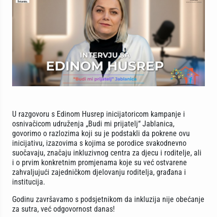
U razgovoru s Edinom Husrep inicijatoricom kampanje i
osnivačicom udruženja „Budi mi prijatelj“ Jablanica,
govorimo o razlozima koji su je podstakli da pokrene ovu
inicijativu, izazovima s kojima se porodice svakodnevno
suočavaju, značaju inkluzivnog centra za djecu i roditelje, ali
i o prvim konkretnim promjenama koje su već ostvarene
zahvaljujući zajedničkom djelovanju roditelja, građana i
institucija.
Godinu završavamo s podsjetnikom da inkluzija nije obećanje
za sutra, već odgovornost danas!