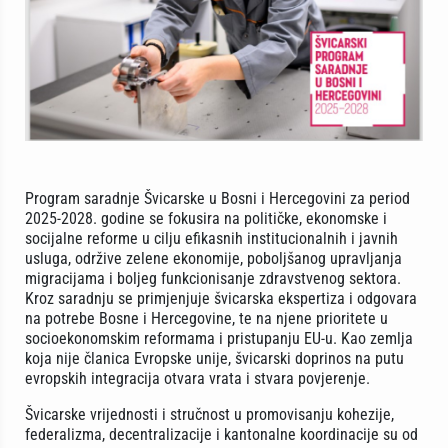
Program saradnje Švicarske u Bosni i Hercegovini za period
2025-2028. godine se fokusira na političke, ekonomske i
socijalne reforme u cilju efikasnih institucionalnih i javnih
usluga, održive zelene ekonomije, poboljšanog upravljanja
migracijama i boljeg funkcionisanje zdravstvenog sektora.
Kroz saradnju se primjenjuje švicarska ekspertiza i odgovara
na potrebe Bosne i Hercegovine, te na njene prioritete u
socioekonomskim reformama i pristupanju EU-u. Kao zemlja
koja nije članica Evropske unije, švicarski doprinos na putu
evropskih integracija otvara vrata i stvara povjerenje.
Švicarske vrijednosti i stručnost u promovisanju kohezije,
federalizma, decentralizacije i kantonalne koordinacije su od