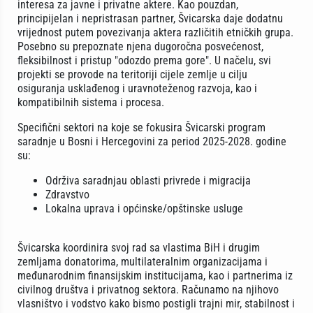
interesa za javne i privatne aktere. Kao pouzdan,
principijelan i nepristrasan partner, Švicarska daje dodatnu
vrijednost putem povezivanja aktera različitih etničkih grupa.
Posebno su prepoznate njena dugoročna posvećenost,
fleksibilnost i pristup "odozdo prema gore". U načelu, svi
projekti se provode na teritoriji cijele zemlje u cilju
osiguranja usklađenog i uravnoteženog razvoja, kao i
kompatibilnih sistema i procesa.
Specifični sektori na koje se fokusira Švicarski program
saradnje u Bosni i Hercegovini za period 2025-2028. godine
su:
Održiva saradnjau oblasti privrede i migracija
Zdravstvo
Lokalna uprava i općinske/opštinske usluge
Švicarska koordinira svoj rad sa vlastima BiH i drugim
zemljama donatorima, multilateralnim organizacijama i
međunarodnim finansijskim institucijama, kao i partnerima iz
civilnog društva i privatnog sektora. Računamo na njihovo
vlasništvo i vodstvo kako bismo postigli trajni mir, stabilnost i