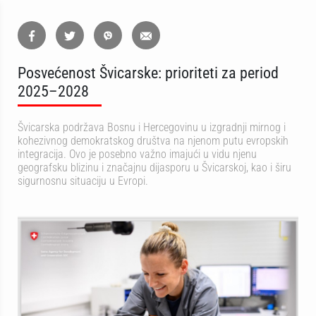
Posvećenost Švicarske: prioriteti za period
2025–2028
Švicarska podržava Bosnu i Hercegovinu u izgradnji mirnog i
kohezivnog demokratskog društva na njenom putu evropskih
integracija. Ovo je posebno važno imajući u vidu njenu
geografsku blizinu i značajnu dijasporu u Švicarskoj, kao i širu
sigurnosnu situaciju u Evropi.