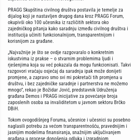
PRAGG Skupština civilnog društva postavila je temelje za
dijalog koji je nastavljen drugog dana kroz PRAGG Forum,
okupivši oko 100 učesnika iz različitih sektora oko
zajedničkog pitanja kako saradnju između civilnog društva i
institucija učiniti funkcionalnijom, transparentnijom i
korisnijom za građane.
„Najvažnije je što se ovdje razgovaralo o konkretnim
iskustvima iz prakse – o stvarnim problemima ljudi i
rješenjima koja su već pokazala da mogu funkcionisati. Takvi
razgovori vraćaju osjećaj da saradnja ipak može donijeti
promjene, a zapravo smo svi mi pokretači tih promjena u
društvu, i bez zajedničke saradnje i partnerstva ne možemo
mnogo“, rekao je Božidar Jović, predstavnik Udruženja
građana Demos i PRAGG inicijative za povećanje broja
zaposlenih osoba sa invaliditetom u javnom sektoru Brčko
DBiH.
Tokom ovogodišnjeg Foruma, učesnice i učesnici su posebno
naglasili potrebu za većom transparentnošću, pravednijim i
jasnijim modelima finansiranja, snažnijim uključivanjem
građana u procese donošenja odluka i izgradnjom