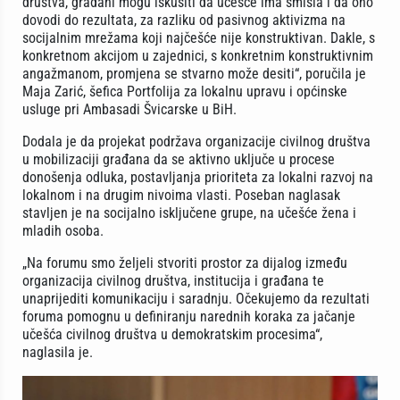
društva, građani mogu iskusiti da učešće ima smisla i da ono
dovodi do rezultata, za razliku od pasivnog aktivizma na
socijalnim mrežama koji najčešće nije konstruktivan. Dakle, s
konkretnom akcijom u zajednici, s konkretnim konstruktivnim
angažmanom, promjena se stvarno može desiti“, poručila je
Maja Zarić, šefica Portfolija za lokalnu upravu i općinske
usluge pri Ambasadi Švicarske u BiH.
Dodala je da projekat podržava organizacije civilnog društva
u mobilizaciji građana da se aktivno uključe u procese
donošenja odluka, postavljanja prioriteta za lokalni razvoj na
lokalnom i na drugim nivoima vlasti. Poseban naglasak
stavljen je na socijalno isključene grupe, na učešće žena i
mladih osoba.
„Na forumu smo željeli stvoriti prostor za dijalog između
organizacija civilnog društva, institucija i građana te
unaprijediti komunikaciju i saradnju. Očekujemo da rezultati
foruma pomognu u definiranju narednih koraka za jačanje
učešća civilnog društva u demokratskim procesima“,
naglasila je.