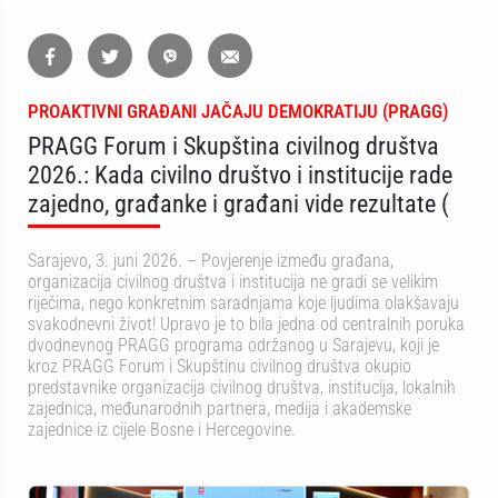
PROAKTIVNI GRAĐANI JAČAJU DEMOKRATIJU (PRAGG)
PRAGG Forum i Skupština civilnog društva
2026.: Kada civilno društvo i institucije rade
zajedno, građanke i građani vide rezultate (
Sarajevo, 3. juni 2026. – Povjerenje između građana,
organizacija civilnog društva i institucija ne gradi se velikim
riječima, nego konkretnim saradnjama koje ljudima olakšavaju
svakodnevni život! Upravo je to bila jedna od centralnih poruka
dvodnevnog PRAGG programa održanog u Sarajevu, koji je
kroz PRAGG Forum i Skupštinu civilnog društva okupio
predstavnike organizacija civilnog društva, institucija, lokalnih
zajednica, međunarodnih partnera, medija i akademske
zajednice iz cijele Bosne i Hercegovine.