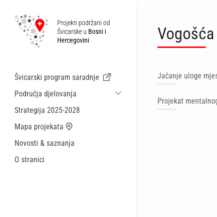
Projekti podržani od
Vogošća
Švicarske u
Bosni i
Hercegovini
Jačanje uloge mjes
Švicarski program saradnje
Područja djelovanja
Projekat mentalnog
Održiva ekonomska saradnja i migracije
Strategija 2025-2028
Zdravstvo
Mapa projekata
Lokalna uprava i općinske usluge
Novosti & saznanja
Male akcije
O stranici