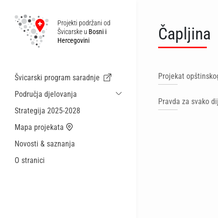
Projekti podržani od
Čapljina
Švicarske u
Bosni i
Hercegovini
Projekat opštinsko
Švicarski program saradnje
Područja djelovanja
Pravda za svako di
Održiva ekonomska saradnja i migracije
Strategija 2025-2028
Zdravstvo
Mapa projekata
Lokalna uprava i općinske usluge
Novosti & saznanja
Male akcije
O stranici