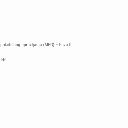
g okolišnog upravljanja (MEG) – Faza II
jete