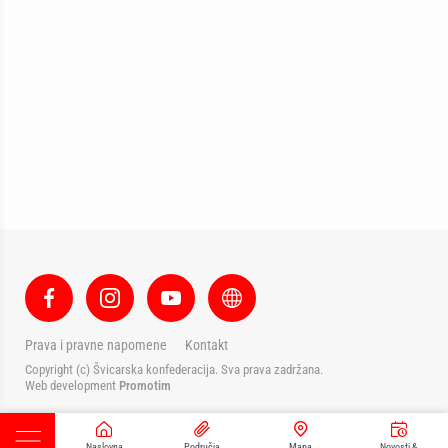
Prava i pravne napomene
Kontakt
Copyright (c) Švicarska konfederacija. Sva prava zadržana.
Web development
Promotim
Naslovna
Područja
Mapa
Novosti &