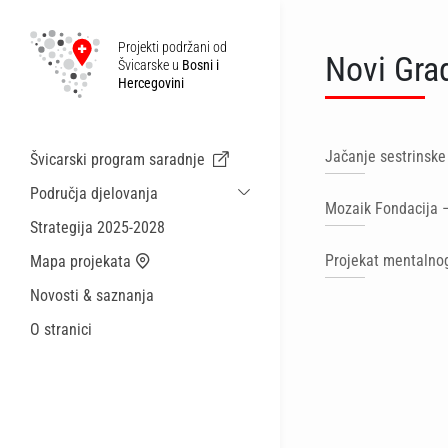
Projekti podržani od
Novi Gra
Švicarske u
Bosni i
Hercegovini
Jačanje sestrinske
Švicarski program saradnje
Područja djelovanja
Mozaik Fondacija –
Održiva ekonomska saradnja i migracije
Strategija 2025-2028
Zdravstvo
Projekat mentalnog
Mapa projekata
Lokalna uprava i općinske usluge
Novosti & saznanja
Male akcije
O stranici