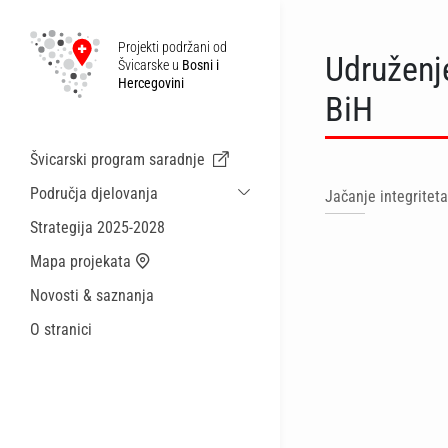
Projekti podržani od
Udruženje
Švicarske u
Bosni i
Hercegovini
BiH
Švicarski program saradnje
Područja djelovanja
Jačanje integriteta
Održiva ekonomska saradnja i migracije
Strategija 2025-2028
Zdravstvo
Mapa projekata
Lokalna uprava i općinske usluge
Novosti & saznanja
Male akcije
O stranici