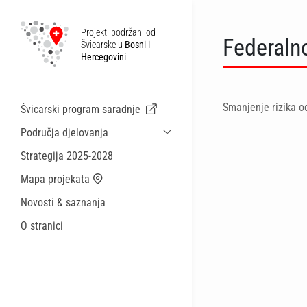
Projekti podržani od
Federaln
Švicarske u
Bosni i
Hercegovini
Smanjenje rizika o
Švicarski program saradnje
Područja djelovanja
Održiva ekonomska saradnja i migracije
Strategija 2025-2028
Zdravstvo
Mapa projekata
Lokalna uprava i općinske usluge
Novosti & saznanja
Male akcije
O stranici