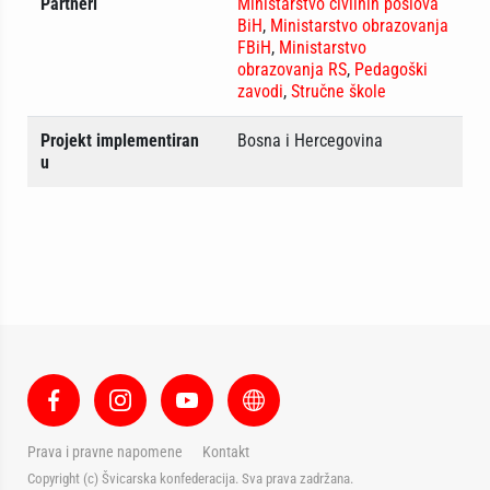
Partneri
Ministarstvo civilnih poslova
BiH
,
Ministarstvo obrazovanja
FBiH
,
Ministarstvo
obrazovanja RS
,
Pedagoški
zavodi
,
Stručne škole
Projekt implementiran
Bosna i Hercegovina
u
Prava i pravne napomene
Kontakt
Copyright (c) Švicarska konfederacija. Sva prava zadržana.