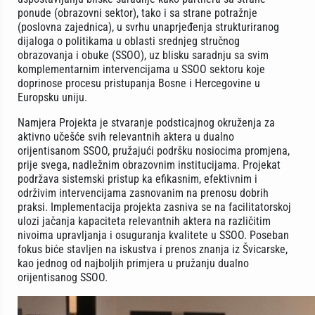
ponude (obrazovni sektor), tako i sa strane potražnje
(poslovna zajednica), u svrhu unaprjeđenja strukturiranog
dijaloga o politikama u oblasti srednjeg stručnog
obrazovanja i obuke (SSOO), uz blisku saradnju sa svim
komplementarnim intervencijama u SSOO sektoru koje
doprinose procesu pristupanja Bosne i Hercegovine u
Europsku uniju.
Namjera Projekta je stvaranje podsticajnog okruženja za
aktivno učešće svih relevantnih aktera u dualno
orijentisanom SSOO, pružajući podršku nosiocima promjena,
prije svega, nadležnim obrazovnim institucijama. Projekat
podržava sistemski pristup ka efikasnim, efektivnim i
održivim intervencijama zasnovanim na prenosu dobrih
praksi. Implementacija projekta zasniva se na facilitatorskoj
ulozi jačanja kapaciteta relevantnih aktera na različitim
nivoima upravljanja i osuguranja kvalitete u SSOO. Poseban
fokus biće stavljen na iskustva i prenos znanja iz Švicarske,
kao jednog od najboljih primjera u pružanju dualno
orijentisanog SSOO.