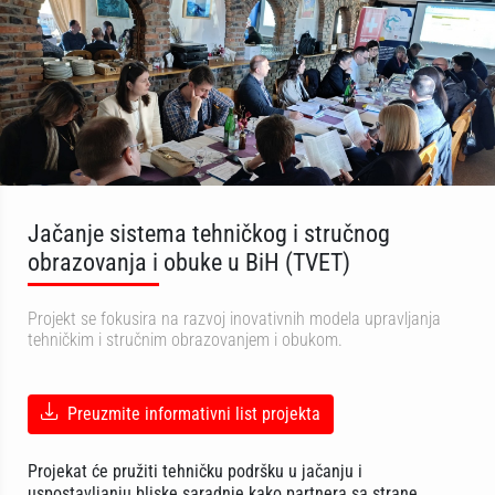
Jačanje sistema tehničkog i stručnog
obrazovanja i obuke u BiH (TVET)
Projekt se fokusira na razvoj inovativnih modela upravljanja
tehničkim i stručnim obrazovanjem i obukom.
Preuzmite informativni list projekta
Projekat će pružiti tehničku podršku u jačanju i
uspostavljanju bliske saradnje kako partnera sa strane