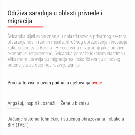
Održiva saradnja u oblasti privrede i
migracija
Švicarska dijeli svoje znanje u oblasti razvoja privatnog sektora,
otvaranje novih radnih mjesta, stručnog obrazovanja i inovacija
kako bi podržala Bosnu i Hercegovinu u izgradnji jake, održive
ekonomije. Istovremeno, Švicarska pomaže lokalnim vlastima u
efikasnom upravljanju migracijama i iskorištavanju njihovog
potencijala za doprinos razvoju zemlje.
Pročitajte više o ovom području djelovanja
ovdje
.
Angažuj, inspiriši, osnaži – Žene u biznisu
Jačanje sistema tehničkog i stručnog obrazovanja i obuke u
BiH (TVET)