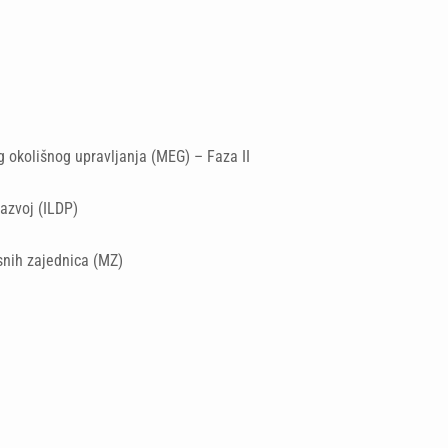
g okolišnog upravljanja (MEG) – Faza II
razvoj (ILDP)
nih zajednica (MZ)