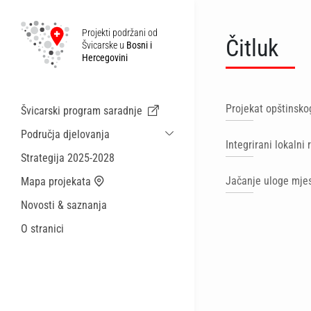
Projekti podržani od
Čitluk
Švicarske u
Bosni i
Hercegovini
Projekat opštinsko
Švicarski program saradnje
Područja djelovanja
Integrirani lokalni 
Održiva ekonomska saradnja i migracije
Strategija 2025-2028
Zdravstvo
Jačanje uloge mjes
Mapa projekata
Lokalna uprava i općinske usluge
Novosti & saznanja
Male akcije
O stranici