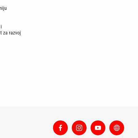
miju
i
ut za razvoj