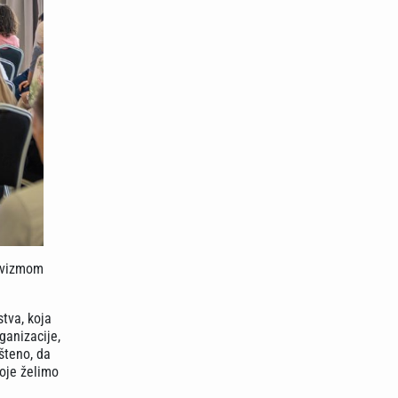
tivizmom
stva, koja
ganizacije,
šteno, da
oje želimo