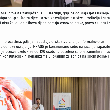
AGG projekta zabilježen je i u Trebinju, gdje će do kraja ljeta naselje
sigurno igralište za djecu, a sve zahvaljujući aktivizmu roditelja i sara
ji nisu željeli da njihova djeca nemaju osnovno pravo, pravo na igru i 
im procesima, gdje je nedostajalo iskustva, znanja i formalno-pravnih
edu do faze usvajanja, PRAGG je kontinuirano radio na jačanju kapacit
 je učešće uzelo više od 120 osoba; a posebno su bile zanimljive i ra
ih konsultacijskih mehanizama u lokalnim zajednicama širom Bosne i