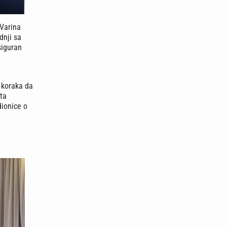
 Varina
dnji sa
siguran
 koraka da
eta
dionice o