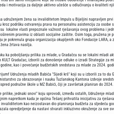
eda i motivacija za daljnje aktivno učešće u odlučivanju o kvaliteti nj
sa udruženjem žena sa invaliditetom Impuls u Bijeljini napravljen prvi
u kroz podršku ostvarenju prava na personalnu asistenciju za osobe s
e su lokalne vlasti prepoznale važnost rješavanja ovog problema i je
roširenim pravima iz oblasti socijalne zaštite. Osim toga, pružena je 
ju je pokrenula grupa organizacija okupljenih oko Fondacije LARA, a 
žena žrtava nasilja.
u ka poboljšanju prilika za mlade, u Gradačcu su se lokalni mladi akti
 KULT Gradačac, izborili za donošenje odluke o izradi Strategije za m
 godine, kao i povećanje budžetskih sredstava za mlade za 2024. god
rijumf Udruženja mladih Babića "Sijedi krš" koji su u izborili za to da 
inistarstvo za obrazovanje i nauku Tuzlanskog Kantona izdvoje sredst
 ispred područne škole u MZ Babići, čiji je završetak planiran do 2024
prilike, jednaki snovi" koju sprovodi, između ostalih, Udruženje mlad
ajnim napretkom kada je općina Tešanj prihvatila inicijativu za rješav
invaliditetom kao neizostavan dio planiranja budžeta za sljedeću god
ala opredjeljenje da nastavi stvarati inkluzivno okruženje za sve sv
.