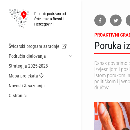
Projekti podržani od
Švicarske u
Bosni i
Hercegovini
PROAKTIVNI GRA
Poruka i
Švicarski program saradnje
Područja djelovanja
Danas govorimo o
Održiva ekonomska saradnja i migracije
Strategija 2025-2028
izvjesnijom i pozi
Zdravstvo
istom porukom: ne
Mapa projekata
političkom i javn
Lokalna uprava i općinske usluge
Novosti & saznanja
društva.
Male akcije
O stranici