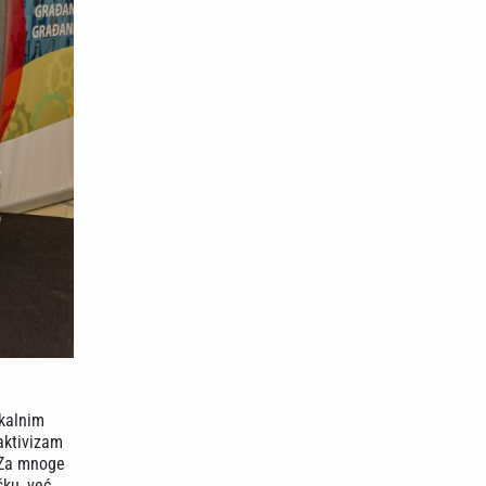
okalnim
aktivizam
. Za mnoge
šku, već