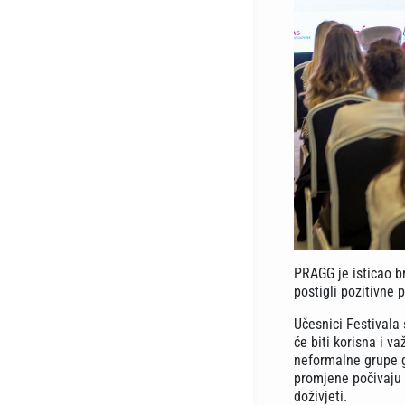
PRAGG je isticao br
postigli pozitivne
Učesnici Festivala 
će biti korisna i 
neformalne grupe gr
promjene počivaju 
doživjeti.