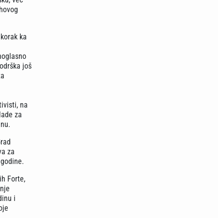
ihovog
 korak ka
dnoglasno
podrška još
za
visti, na
lade za
inu.
Grad
va za
. godine.
ih Forte,
anje
inu i
oje