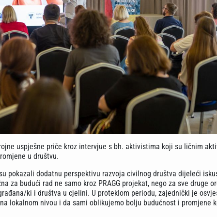
ojne uspješne priče kroz intervjue s bh. aktivistima koji su ličnim ak
 promjene u društvu.
su pokazali dodatnu perspektivu razvoja civilnog društva dijeleći isku
važna za budući rad ne samo kroz PRAGG projekat, nego za sve druge or
ađana/ki i društva u cjelini. U proteklom periodu, zajednički je osvje
na lokalnom nivou i da sami oblikujemo bolju budućnost i promjene k