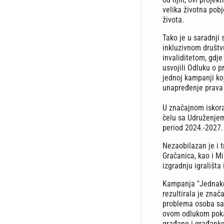
velika životna pobj
života.
Tako je u saradnji 
inkluzivnom društv
invaliditetom, gdj
usvojili Odluku o p
jednoj kampanji ko
unapređenje prava 
U značajnom iskorak
čelu sa Udruženjem
period 2024.-2027.
Nezaobilazan je i t
Gračanica, kao i M
izgradnju igrališta
Kampanja "Jednake 
rezultirala je znač
problema osoba sa 
ovom odlukom pokaz
građane i građanke