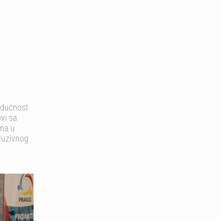
udućnost
ovi sa
ana u
kluzivnog