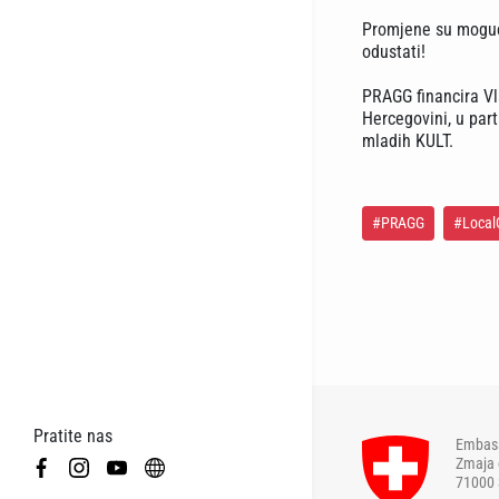
Promjene su moguće 
odustati!
PRAGG financira Vl
Hercegovini, u partn
mladih KULT.
#PRAGG
#Local
Pratite nas
Embass
Zmaja 
71000 