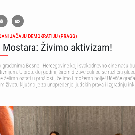
ĐANI JAČAJU DEMOKRATIJU (PRAGG)
z Mostara: Živimo aktivizam!
 građanima Bosne i Hercegovine koji svakodnevno čine našu b
tivnijom. U protekloj godini, širom države čuli su se različiti glas
 želimo ostati u prošlosti, želimo i možemo bolje! Učešće građ
om životu ključno je za unapređenje ljudskih prava i izgradnju in