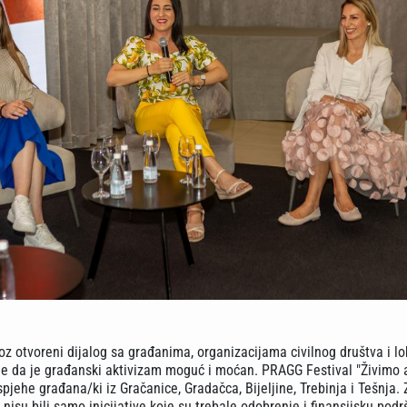
oz otvoreni dijalog sa građanima, organizacijama civilnog društva i l
je da je građanski aktivizam moguć i moćan. PRAGG Festival "Živimo 
spjehe građana/ki iz Gračanice, Gradačca, Bijeljine, Trebinja i Tešnja
i nisu bili samo inicijative koje su trebale odobrenje i finansijsku podr