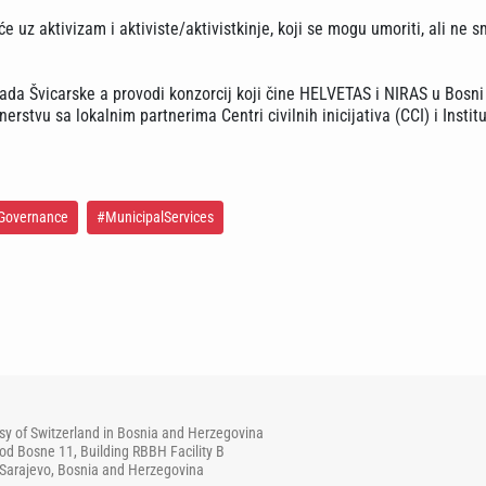
uz aktivizam i aktiviste/aktivistkinje, koji se mogu umoriti, ali ne s
ada Švicarske a provodi konzorcij koji čine HELVETAS i NIRAS u Bosni 
erstvu sa lokalnim partnerima Centri civilnih inicijativa (CCI) i Instit
Governance
#MunicipalServices
y of Switzerland in Bosnia and Herzegovina
od Bosne 11, Building RBBH Facility B
Sarajevo, Bosnia and Herzegovina