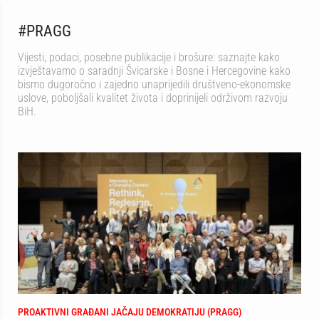
#PRAGG
Vijesti, podaci, posebne publikacije i brošure: saznajte kako
izvještavamo o saradnji Švicarske i Bosne i Hercegovine kako
bismo dugoročno i zajedno unaprijedili društveno-ekonomske
uslove, poboljšali kvalitet života i doprinijeli održivom razvoju
BiH.
PROAKTIVNI GRAĐANI JAČAJU DEMOKRATIJU (PRAGG)