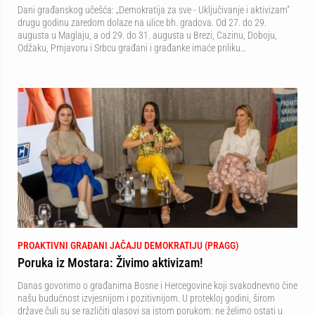
Dani građanskog učešća: „Demokratija za sve - Uključivanje i aktivizam"
drugu godinu zaredom dolaze na ulice bh. gradova. Od 27. do 29.
augusta u Maglaju, a od 29. do 31. augusta u Brezi, Cazinu, Doboju,
Odžaku, Prnjavoru i Srbcu građani i građanke imaće priliku…
PROAKTIVNI GRAĐANI JAČAJU DEMOKRATIJU (PRAGG)
Poruka iz Mostara: Živimo aktivizam!
Danas govorimo o građanima Bosne i Hercegovine koji svakodnevno čine
našu budućnost izvjesnijom i pozitivnijom. U protekloj godini, širom
države čuli su se različiti glasovi sa istom porukom: ne želimo ostati u