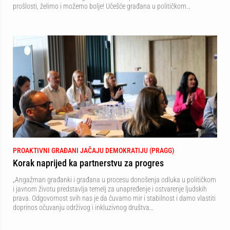
prošlosti, želimo i možemo bolje! Učešće građana u političkom…
PROAKTIVNI GRAĐANI JAČAJU DEMOKRATIJU (PRAGG)
Korak naprijed ka partnerstvu za progres
„Angažman građanki i građana u procesu donošenja odluka u političkom
i javnom životu predstavlja temelj za unapređenje i ostvarenje ljudskih
prava. Odgovornost svih nas je da čuvamo mir i stabilnost i damo vlastiti
doprinos očuvanju održivog i inkluzivnog društva…