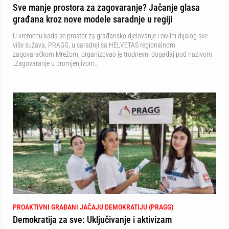
Sve manje prostora za zagovaranje? Jačanje glasa
građana kroz nove modele saradnje u regiji
U vremenu kada se prostor za građansko djelovanje i civilni dijalog sve
više sužava, PRAGG, u saradnji sa HELVETAS regionalnom
zagovaračkom Mrežom, organizovao je trodnevni događaj pod nazivom
„Zagovaranje u promjenjivom…
PROAKTIVNI GRAĐANI JAČAJU DEMOKRATIJU (PRAGG)
Demokratija za sve: Uključivanje i aktivizam