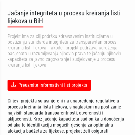
Jačanje integriteta u procesu kreiranja listi
lijekova u BiH
Projekt ima za cilj podršku zdravstvenim institucijama u
postizanju standarda integriteta za transparentan proces
kreiranja listi lijekova. Također, projekt podržava udruženja
pacijenata u razumijevanju njihovih prava te jačanju njihovih
kapaciteta za javno zagovaranje i sudjelovanje u procesu
kreiranja listi lijekova.
Preuzmite informativni list projekta
Ciljevi projekta su usmjereni na unapređenje regulative u
procesu kreiranja lista lijekova, s naglaskom na postizanje
najviših standarda transparentnosti, otvorenosti i
uključenosti. Kroz jačanje kapaciteta sudionika u donošenju
odluka te identifikaciju mogućih rješenja za optimalnu
alokaciju budžeta za lijekove, projekat želi osigurati