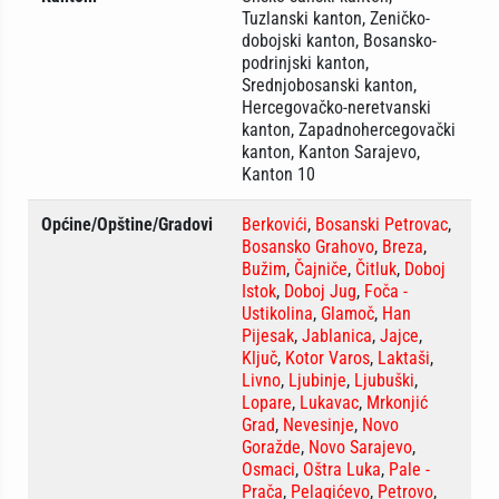
Tuzlanski kanton, Zeničko-
dobojski kanton, Bosansko-
podrinjski kanton,
Srednjobosanski kanton,
Hercegovačko-neretvanski
kanton, Zapadnohercegovački
kanton, Kanton Sarajevo,
Kanton 10
Općine/Opštine/Gradovi
Berkovići
,
Bosanski Petrovac
,
Bosansko Grahovo
,
Breza
,
Bužim
,
Čajniče
,
Čitluk
,
Doboj
Istok
,
Doboj Jug
,
Foča -
Ustikolina
,
Glamoč
,
Han
Pijesak
,
Jablanica
,
Jajce
,
Ključ
,
Kotor Varos
,
Laktaši
,
Livno
,
Ljubinje
,
Ljubuški
,
Lopare
,
Lukavac
,
Mrkonjić
Grad
,
Nevesinje
,
Novo
Goražde
,
Novo Sarajevo
,
Osmaci
,
Oštra Luka
,
Pale -
Prača
,
Pelagićevo
,
Petrovo
,