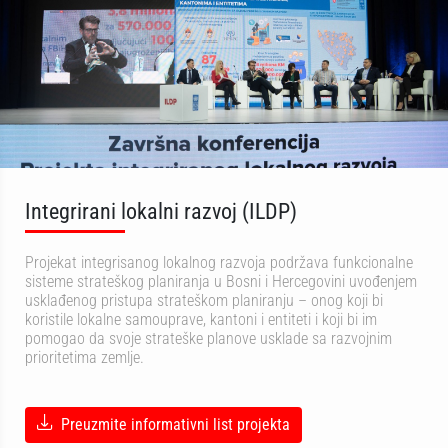
Integrirani lokalni razvoj (ILDP)
Projekat integrisanog lokalnog razvoja podržava funkcionalne
sisteme strateškog planiranja u Bosni i Hercegovini uvođenjem
usklađenog pristupa strateškom planiranju – onog koji bi
koristile lokalne samouprave, kantoni i entiteti i koji bi im
pomogao da svoje strateške planove usklade sa razvojnim
prioritetima zemlje.
Preuzmite informativni list projekta