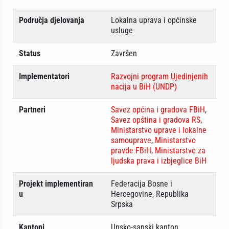
Područja djelovanja
Lokalna uprava i općinske
usluge
Status
Završen
Implementatori
Razvojni program Ujedinjenih
nacija u BiH (UNDP)
Partneri
Savez općina i gradova FBiH
,
Savez opština i gradova RS
,
Ministarstvo uprave i lokalne
samouprave
,
Ministarstvo
pravde FBiH
,
Ministarstvo za
ljudska prava i izbjeglice BiH
Projekt implementiran
Federacija Bosne i
u
Hercegovine, Republika
Srpska
Kantoni
Unsko-sanski kanton,